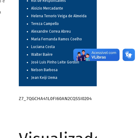
o e
Rol de Responsáveis
Aloizio Mercadante
a
Helena Tenorio Veiga de Almeida
Tereza Campello
Alexandre Correa Abreu
Maria Fernanda Ramos Coelho
Luciana Costa
Walter Baère
José Luis Pinho Leite Gordon
Nelson Barbosa
Jean Keiji Uema
Z7_7QGCHA41L0FI60AN2CQSSI0204