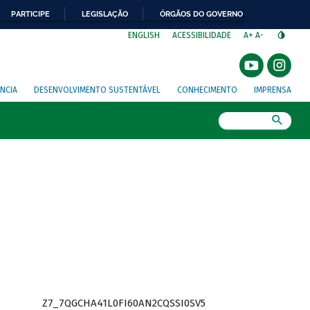
PARTICIPE
LEGISLAÇÃO
ÓRGÃOS DO GOVERNO
⁣
ENGLISH
ACESSIBILIDADE
A+
A-
NCIA
DESENVOLVIMENTO SUSTENTÁVEL
CONHECIMENTO
IMPRENSA
Busca
Z7_7QGCHA41L0FI60AN2CQSSI0SV5