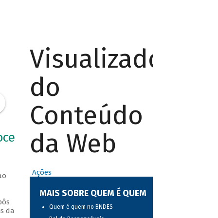
Visualizador
do
Conteúdo
da Web
oce
Ações
ão
a
MAIS SOBRE QUEM É QUEM
pôs
Quem é quem no BNDES
is da