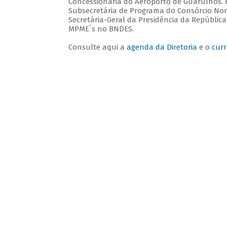
Concessionária do Aeroporto de Guarulhos. F
Subsecretária de Programa do Consórcio Nord
Secretária-Geral da Presidência da República
MPME´s no BNDES.
Consulte aqui a
agenda da Diretoria
e o
curr