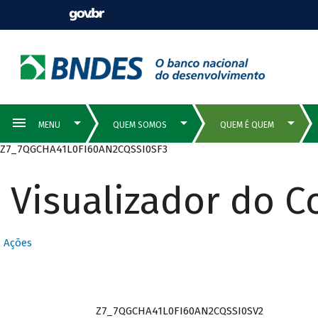
Z7_7QGCHA41L0FI60AN2CQSSI0SF3
Visualizador do 
Ações
Z7_7QGCHA41L0FI60AN2CQSSI0SV2