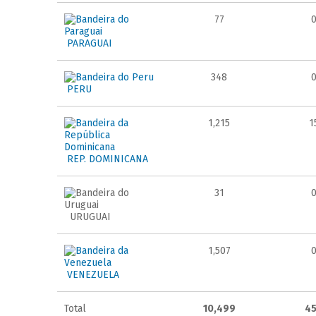
77
PARAGUAI
348
PERU
1,215
1
REP. DOMINICANA
31
URUGUAI
1,507
VENEZUELA
Total
10,499
4