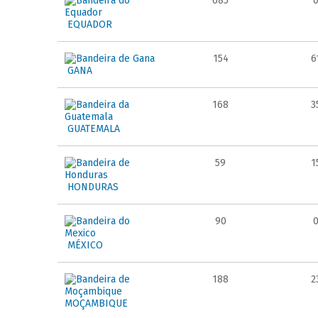
685
EQUADOR
154
6
GANA
168
3
GUATEMALA
59
1
HONDURAS
90
MÉXICO
188
2
MOÇAMBIQUE