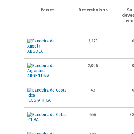
Países
Desembolsos
Sa
deve
ven
3,273
ANGOLA
2,006
ARGENTINA
43
COSTA RICA
656
3
CUBA