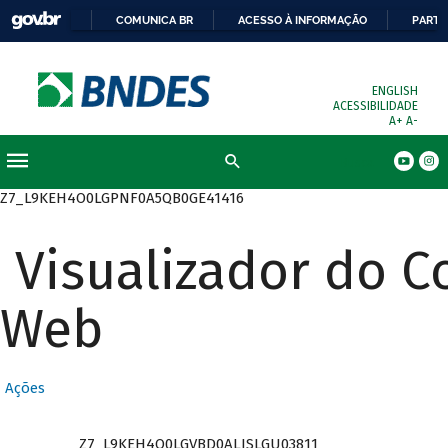
COMUNICA BR
ACESSO À INFORMAÇÃO
PARTI
ENGLISH
ACESSIBILIDADE
A+
A-
Busca
Z7_L9KEH4O0LGPNF0A5QB0GE41416
Visualizador do 
Web
Ações
Z7_L9KEH4O0LGVBD0ALISLGU03811