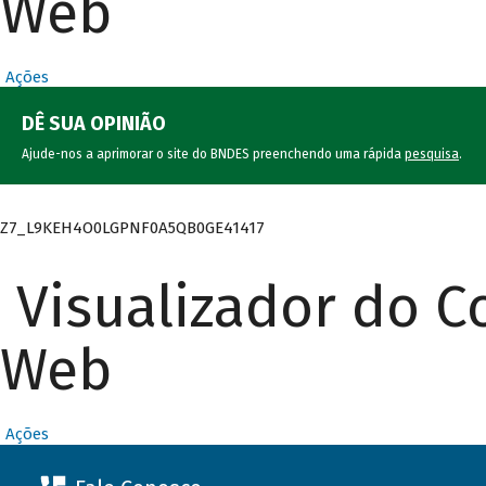
Web
Ações
DÊ SUA OPINIÃO
Ajude-nos a aprimorar o site do BNDES preenchendo uma rápida
pesquisa
.
Z7_L9KEH4O0LGPNF0A5QB0GE41417
Visualizador do 
Web
Ações