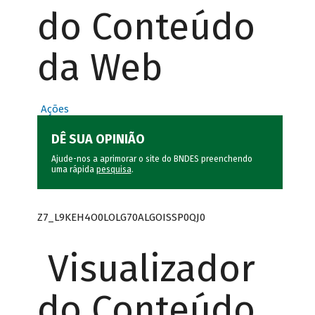
do Conteúdo
da Web
Ações
DÊ SUA OPINIÃO
Ajude-nos a aprimorar o site do BNDES preenchendo
uma rápida
pesquisa
.
Z7_L9KEH4O0LOLG70ALGOISSP0QJ0
Visualizador
do Conteúdo