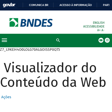
COMUNICA BR
ACESSO À INFORMAÇÃO
PARTI
ENGLISH
ACESSIBILIDADE
A+
A-
Busca
Z7_L9KEH4O0LOLG70ALGOISSP0QT5
Visualizador do
Conteúdo da Web
Ações