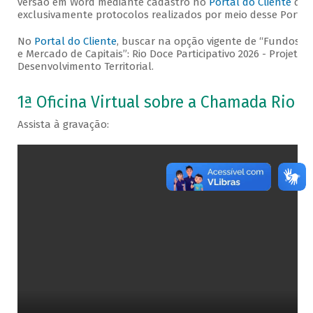
versão em Word mediante cadastro no
Portal do Cliente
do B
exclusivamente protocolos realizados por meio desse Portal.
No
Portal do Cliente
, buscar na opção vigente de “Fundos, E
e Mercado de Capitais”: Rio Doce Participativo 2026 - Projeto
Desenvolvimento Territorial.
1ª Oficina Virtual sobre a Chamada Rio D
Assista à gravação: