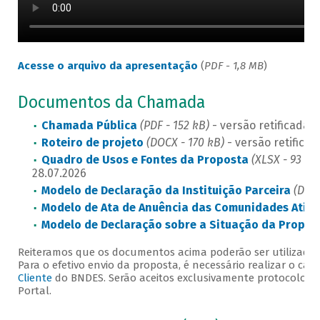
Acesse o arquivo da apresentação
(
PDF - 1,8 MB
)
Documentos da Chamada
Chamada Pública
(PDF - 152 kB)
- versão retificada 
Roteiro de projeto
(DOCX - 170 kB)
- versão retifica
Quadro de Usos e Fontes da Proposta
(XLSX - 93 kB
28.07.2026
Modelo de Declaração da Instituição Parceira
(DOCX
Modelo de Ata de Anuência das Comunidades Atin
Modelo de Declaração sobre a Situação da Propo
Reiteramos que os documentos acima poderão ser utilizados
Para o efetivo envio da proposta, é necessário realizar o ca
Cliente
do BNDES. Serão aceitos exclusivamente protocolos r
Portal.