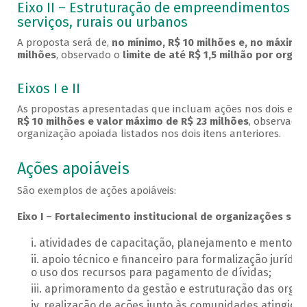
Eixo II – Estruturação de empreendimentos pr
serviços, rurais ou urbanos
A proposta será de,
no mínimo, R$ 10 milhões e, no máximo,
milhões
, observado o
limite de até R$ 1,5 milhão por orga
Eixos I e II
As propostas apresentadas que incluam ações nos dois eixo
R$ 10 milhões e valor máximo de R$ 23 milhões
, observados
organização apoiada listados nos dois itens anteriores.
Ações apoiáveis
São exemplos de ações apoiáveis:
Eixo I – Fortalecimento institucional de organizações soci
atividades de capacitação, planejamento e mentoria
apoio técnico e financeiro para formalização jurídi
o uso dos recursos para pagamento de dívidas;
aprimoramento da gestão e estruturação das organ
realização de ações junto às comunidades atingidas