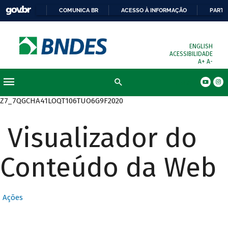
COMUNICA BR
ACESSO À INFORMAÇÃO
PARTI
ENGLISH
ACESSIBILIDADE
A+
A-
Busca
Z7_7QGCHA41LOQT106TUO6G9F2020
Visualizador do
Conteúdo da Web
Ações