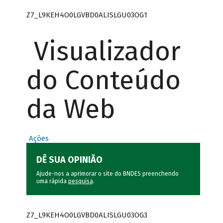
Z7_L9KEH4O0LGVBD0ALISLGU03OG1
Visualizador
do Conteúdo
da Web
Ações
DÊ SUA OPINIÃO
Ajude-nos a aprimorar o site do BNDES preenchendo
uma rápida
pesquisa
.
Z7_L9KEH4O0LGVBD0ALISLGU03OG3