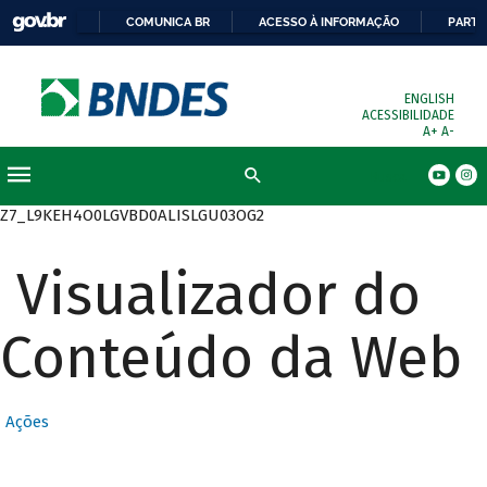
COMUNICA BR
ACESSO À INFORMAÇÃO
PARTI
ENGLISH
ACESSIBILIDADE
A+
A-
Busca
Z7_L9KEH4O0LGVBD0ALISLGU03OG2
Visualizador do
Conteúdo da Web
Ações