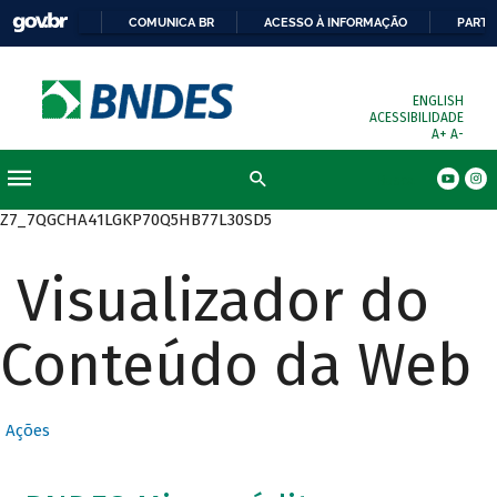
COMUNICA BR
ACESSO À INFORMAÇÃO
PARTI
ENGLISH
ACESSIBILIDADE
A+
A-
Busca
Z7_7QGCHA41LGKP70Q5HB77L30SD5
Visualizador do
Conteúdo da Web
Ações