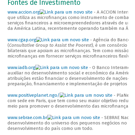
Fontes de Investimento
www.accion.org
- A ACCION Internac
que utiliza as microfinanças como instrumento de combate à
serviços financeiros a microempreendedores através de uma r
da América Latina, recentemente operando também na Áfric
www.cgap.org
- Agência do Banco M
(
Consultative Group to Assist the Poorest
), é um consórcio de
bilaterais que apoiam as microfinanças. Tem como missão me
microfinanças em fornecer serviços microfinanceiros flexíve
www.iadb.org
- O Banco Interameric
auxiliar no desenvolvimento social e econômico da América La
atribuições estão financiar o desenvolvimento de nações-me
preparação, financiamento e implementação de projetos de
www.positiveplanet.ngo/
- PlaNet F
com sede em Paris, que tem como seu maior objetivo reduzir
meio para promover o desenvolvimento das microfinanças.
www.sebrae.com.br
- SEBRAE Nacion
desenvolvimento do universo dos pequenos negócios no Bras
desenvolvimento do país como um todo.