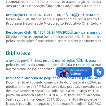
cooperativismo de crédito, mediante a ampliação de mecanis
aos produtos e serviços financeiros adaptados à realidade 
Resolução CODEFAT Nº 849 DE 18/03/2020
Março de 2020. Dispõe sobre a aplicação de recursos do Fu
Programa Nacional de Microcrédito Produtivo Orientado – 
Resolução CMN Nº 4854 DE 24/09/2020
Dispõe sobre as operações de microcrédito, inclusive as de m
pelas instituições financeiras e sobre o direcionamento de 
Biblioteca
www.bcb.gov.br/htms/public/microcredito/
pelo Conselho da Comunidade Solidária e representa mais u
microcrédito possa ser difundida e estimulada.
Inclusão financeira de pequenas e médias empresas no Bras
Documento elaborado como parte do projeto da CEPAL para 
médias empresas (PMEs) através das práticas inovadoras de
desenvolvimento social e produtivo e a mudança estrutural
porte da América Latina. PAULA, G. M. Inclusão financeira d
Santiago de Chile: Cepal, 2017. (Documentos de projetos). Di
https://repositorio.cepal.org/bitstream/handle/11362/43229/