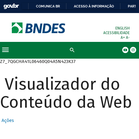
COMUNICA BR
ACESSO À INFORMAÇÃO
PARTI
ENGLISH
ACESSIBILIDADE
A+
A-
Busca
Z7_7QGCHA41L06460Q04A5N423K37
Visualizador do
Conteúdo da Web
Ações