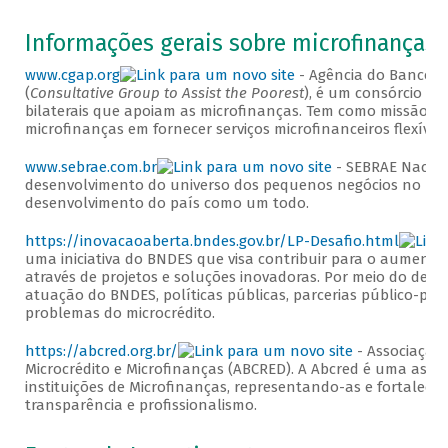
Informações gerais sobre microfinanças
www.cgap.org
- Agência do Banco M
(
Consultative Group to Assist the Poorest
), é um consórcio de
bilaterais que apoiam as microfinanças. Tem como missão me
microfinanças em fornecer serviços microfinanceiros flexíve
www.sebrae.com.br
- SEBRAE Nacion
desenvolvimento do universo dos pequenos negócios no Bras
desenvolvimento do país como um todo.
https://inovacaoaberta.bndes.gov.br/LP-Desafio.html
uma iniciativa do BNDES que visa contribuir para o aumento 
através de projetos e soluções inovadoras. Por meio do desa
atuação do BNDES, políticas públicas, parcerias público-pr
problemas do microcrédito.
https://abcred.org.br/
- Associação 
Microcrédito e Microfinanças (ABCRED). A Abcred é uma ass
instituições de Microfinanças, representando-as e fortalec
transparência e profissionalismo.