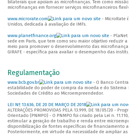
bilaterais que apoiam as microfinanças. Tem como missão me
microfinanças em fornecer serviços microfinanceiros flexíve
www.microrate.com
- MicroRate é u
Unidos, dedicada à avaliação de IMFs.
www.planetfinance.org
- PlaNet Fin
sede em Paris, que tem como seu maior objetivo reduzir a p
meio para promover o desenvolvimento das microfinanças. 
GIRAFE - específica para avaliar o desempenho das instituiç
Regulamentação
www.bcb.gov.br
- O Banco Central d
estabilidade do poder de compra da moeda e do Sistema Fin
Sociedades de Crédito ao Microempreendedor.
LEI Nº 13.636, DE 20 DE MARÇO DE 2018
ALTERAÇÕES PROMOVIDAS PELA 13.999, DE 18/05/20 - Programa
Orientado (PNMPO) - O PNMPO foi criado pela Lei n. 11.110, de 
estimular a geração de trabalho e renda entre microempre
disponibilização de fontes específicas de financiamento ao m
Posteriormente, em virtude da necessidade de ampliar as aç