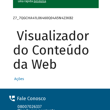
uma rápida
pesquisa
.
Z7_7QGCHA41L06460Q04A5N423KB2
Visualizador
do Conteúdo
da Web
Ações
Fale Conosco
08007026337