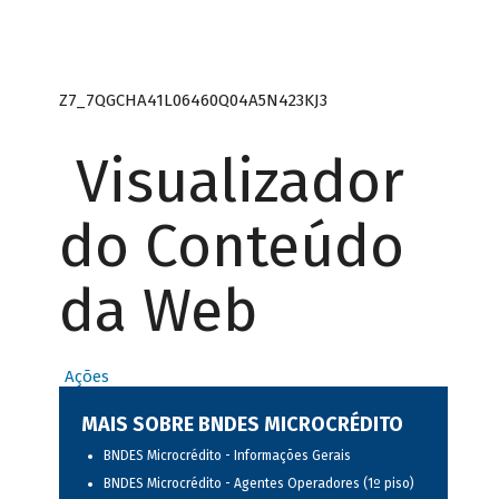
Z7_7QGCHA41L06460Q04A5N423KJ3
Visualizador
do Conteúdo
da Web
Ações
MAIS SOBRE BNDES MICROCRÉDITO
BNDES Microcrédito - Informações Gerais
BNDES Microcrédito - Agentes Operadores (1º piso)