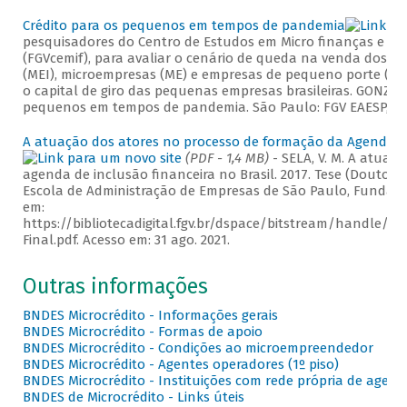
Crédito para os pequenos em tempos de pandemia
pesquisadores do Centro de Estudos em Micro finanças e In
(FGVcemif), para avaliar o cenário de queda na venda dos p
(MEI), microempresas (ME) e empresas de pequeno porte (PP),
o capital de giro das pequenas empresas brasileiras. GONZALEZ
pequenos em tempos de pandemia. São Paulo: FGV EAESP, [2
A atuação dos atores no processo de formação da Agenda de
(PDF - 1,4 MB)
- SELA, V. M. A atuaç
agenda de inclusão financeira no Brasil. 2017. Tese (Doutor
Escola de Administração de Empresas de São Paulo, Fundação
em:
https://bibliotecadigital.fgv.br/dspace/bitstream/handle
Final.pdf. Acesso em: 31 ago. 2021.
Outras informações
BNDES Microcrédito - Informações gerais
BNDES Microcrédito - Formas de apoio
BNDES Microcrédito - Condições ao microempreendedor
BNDES Microcrédito - Agentes operadores (1º piso)
BNDES Microcrédito - Instituições com rede própria de agente
BNDES de Microcrédito - Links úteis