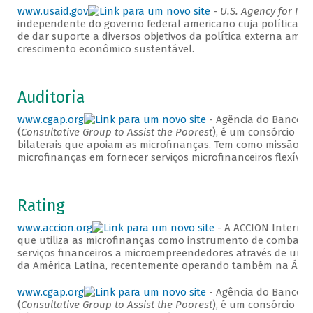
www.usaid.gov
-
U.S. Agency for In
independente do governo federal americano cuja política ex
de dar suporte a diversos objetivos da política externa amer
crescimento econômico sustentável.
Auditoria
www.cgap.org
- Agência do Banco M
(
Consultative Group to Assist the Poorest
), é um consórcio de
bilaterais que apoiam as microfinanças. Tem como missão me
microfinanças em fornecer serviços microfinanceiros flexíve
Rating
www.accion.org
- A ACCION Internac
que utiliza as microfinanças como instrumento de combate à
serviços financeiros a microempreendedores através de uma r
da América Latina, recentemente operando também na Áfric
www.cgap.org
- Agência do Banco M
(
Consultative Group to Assist the Poorest
), é um consórcio de