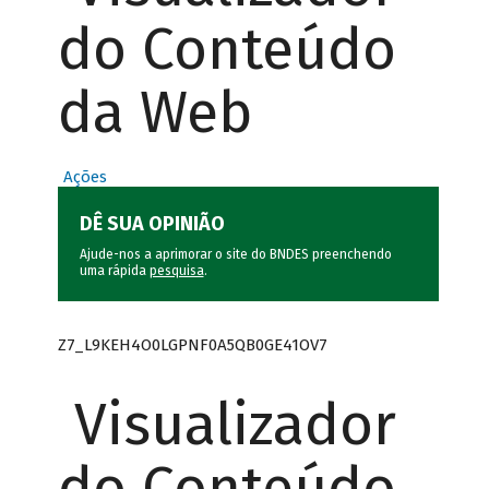
do Conteúdo
da Web
Ações
DÊ SUA OPINIÃO
Ajude-nos a aprimorar o site do BNDES preenchendo
uma rápida
pesquisa
.
Z7_L9KEH4O0LGPNF0A5QB0GE41OV7
Visualizador
do Conteúdo