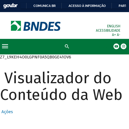
COMUNICA BR
ACESSO À INFORMAÇÃO
PARTI
ENGLISH
ACESSIBILIDADE
A+
A-
Busca
Z7_L9KEH4O0LGPNF0A5QB0GE41OV6
Visualizador do
Conteúdo da Web
Ações