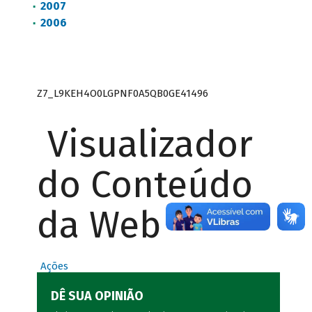
2007
2006
Z7_L9KEH4O0LGPNF0A5QB0GE41496
Visualizador
do Conteúdo
da Web
Ações
DÊ SUA OPINIÃO