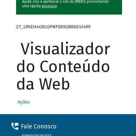
Ajude-nos a aprimorar o site do BNDES preenchendo
uma rápida
pesquisa
.
Z7_L9KEH4O0LGPNF0A5QB0GE41495
Visualizador
do Conteúdo
da Web
Ações
Fale Conosco