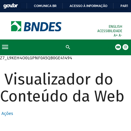
COMUNICA BR
ACESSO À INFORMAÇÃO
PARTI
ENGLISH
ACESSIBILIDADE
A+
A-
Busca
Z7_L9KEH4O0LGPNF0A5QB0GE41494
Visualizador do
Conteúdo da Web
Ações